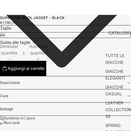
SUPERFINE WOOL JACKET - BLACK
€1.790,00
Taglia
CATALOGO
Guida alle taglie
Diminuisci
Aumenta
quantità
quantità
TUTTE LE
GIACCHE
Aggiungi al carrello
GIACCHE
ELEGANTI
Descrizione
GIACCHE
CASUAL
Cura
LEATHER
Dettagli
COLLECTIO
26
Spedizione in 2 giorni
Reso facile
SPRING